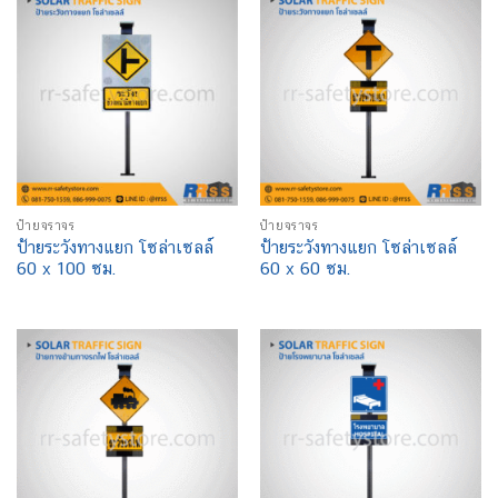
ป้ายจราจร
ป้ายจราจร
ป้ายระวังทางแยก โซล่าเซลล์
ป้ายระวังทางแยก โซล่าเซลล์
60 x 100 ซม.
60 x 60 ซม.