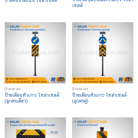
เซลล์
ป้ายจราจร
ป้ายจราจร
ป้ายเตือนหัวเกาะ โซล่าเซลล์
ป้ายเตือนหัวเกาะ โซล่าเซลล์
(ลูกศรเดียว)
(ลูกศรคู่)