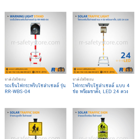
ขาตั้งไฟไซเรน
ขาตั้งไฟไซเรน
รถเข็นไฟกระพริบโซล่าเซลล์ รุ่น
ไฟกระพริบโซล่าเซลล์ แบบ 4
RR-WBS-04
ช่อ พร้อมขาตั้ง, LED 24 ดวง