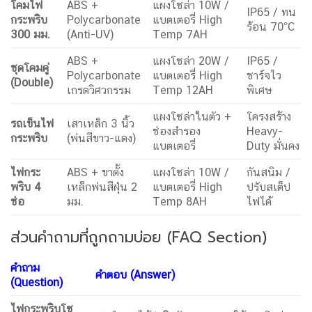
โคมไฟ
ABS +
แผงโซล่า 10W /
IP65 / ทน
กระพริบ
Polycarbonate
แบตเตอรี่ High
ร้อน 70°C
300
มม.
(Anti-UV)
Temp 7AH
ABS +
แผงโซล่า 20W /
IP65 /
ชุดโคมคู่
Polycarbonate
แบตเตอรี่ High
ชาร์จไว
(
Double)
เกรดวิศวกรรม
Temp 12AH
พิเศษ
แผงโซล่าในตัว +
โครงสร้าง
รถเข็นไฟ
เสาเหล็ก 3 นิ้ว
ช่องสำรอง
Heavy-
กระพริบ
(พ่นสีขาว-แดง)
แบตเตอรี่
Duty มั่นคง
ไฟกระ
ABS + ขาตั้ง
แผงโซล่า 10W /
กันสนิม /
พริบ
4
เหล็กพ่นสีฝุ่น 2
แบตเตอรี่ High
ปรับสเต็ป
ช่อ
มม.
Temp 8AH
ไฟได้
ส่วนคำถามที่ถูกถามบ่อย (FAQ Section)
คำถาม
คำตอบ (
Answer)
(
Question)
ไฟกระพริบโซ