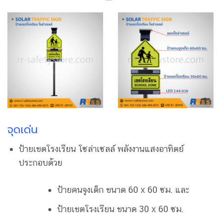
จุดเด่น
ป้ายเขตโรงเรียน โซล่าเซลล์ พลังงานแสงอาทิตย์
ประกอบด้วย
ป้ายคนจูงเด็ก ขนาด 60 x 60 ซม. และ
ป้ายเขตโรงเรียน ขนาด 30 x 60 ซม.