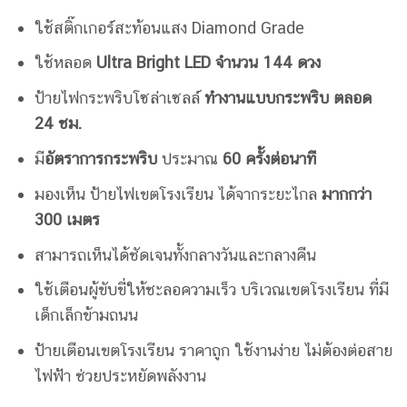
ใช้สติ๊กเกอร์สะท้อนแสง Diamond Grade
ใช้หลอด
Ultra Bright LED
จำนวน 144 ดวง
ป้ายไฟกระพริบโซล่าเซลล์
ทำงานแบบกระพริบ ตลอด
24 ชม.
มี
อัตราการกระพริบ
ประมาณ
60 ครั้งต่อนาที
มองเห็น ป้ายไฟเขตโรงเรียน ได้จากระยะไกล
มากกว่า
300 เมตร
สามารถเห็นได้ชัดเจนทั้งกลางวันและกลางคืน
ใช้เตือนผู้ขับขี่ให้ชะลอความเร็ว บริเวณเขตโรงเรียน ที่มี
เด็กเล็กข้ามถนน
ป้ายเตือนเขตโรงเรียน ราคาถูก ใช้งานง่าย ไม่ต้องต่อสาย
ไฟฟ้า ช่วยประหยัดพลังงาน