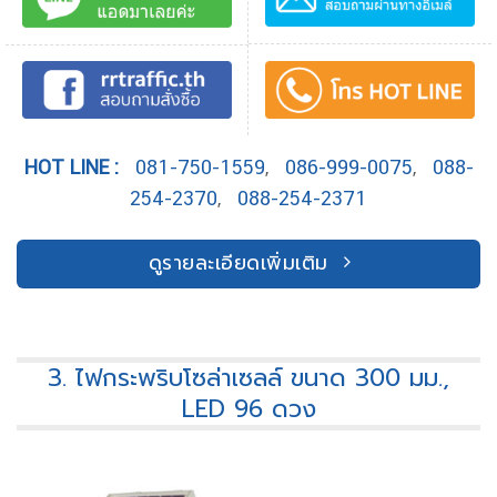
HOT LINE :
081-750-1559
,
086-999-0075
,
088-
254-2370
,
088-254-2371
ดูรายละเอียดเพิ่มเติม
3. ไฟกระพริบโซล่าเซลล์ ขนาด 300 มม.,
LED 96 ดวง