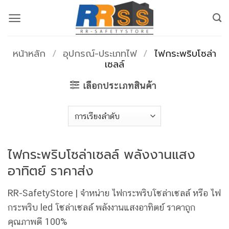
ข้าม
ไป
ยัง
เนื้อหา
หน้าหลัก
/
อุปกรณ์-ประเภทไฟ
/
ไฟกระพริบโซล่า
เซลล์
เลือกประเภทสินค้า
ไฟกระพริบโซล่าเซลล์ พลังงานแสง
อาทิตย์ ราคาส่ง
RR-SafetyStore | จำหน่าย ไฟกระพริบโซล่าเซลล์ หรือ ไฟ
กระพริบ led โซล่าเซลล์ พลังงานแสงอาทิตย์ ราคาถูก
คุณภาพดี 100%