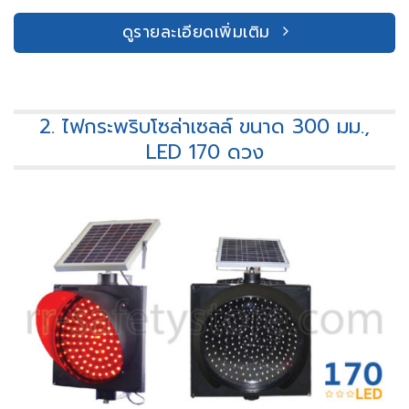
ดูรายละเอียดเพิ่มเติม
2. ไฟกระพริบโซล่าเซลล์ ขนาด 300 มม.,
LED 170 ดวง