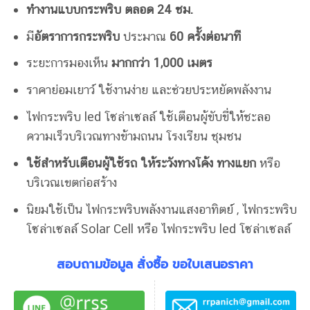
ทำงานแบบกระพริบ ตลอด 24 ชม.
มี
อัตราการกระพริบ
ประมาณ
60 ครั้งต่อนาที
ระยะการมองเห็น
มากกว่า 1
,000 เมตร
ราคาย่อมเยาว์ ใช้งานง่าย และช่วยประหยัดพลังงาน
ไฟกระพริบ led โซล่าเซลล์ ใช้เตือนผู้ขับขี่ให้ชะลอ
ความเร็วบริเวณทางข้ามถนน โรงเรียน ชุมชน
ใช้สำหรับเตือนผู้ใช้รถ ให้ระวังทางโค้ง ทางแยก
หรือ
บริเวณเขตก่อสร้าง
นิยมใช้เป็น ไฟกระพริบพลังงานแสงอาทิตย์ , ไฟกระพริบ
โซล่าเซลล์ Solar Cell หรือ ไฟกระพริบ led โซล่าเซลล์
สอบถามข้อมูล สั่งซื้อ ขอใบเสนอราคา