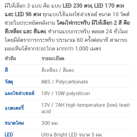
มีให้เลือก 3 แบบ คือ แบบ
LED 230 ดวง, LED 170 ดวง
และ LED 96 ดวง
ทุกแบบใช้แผงโซล่าเซลล์ ขนาด 10 วัตต์
ช่วยในประหยัดพลังงาน
โคมไฟกระพริบ มีให้เลือก 2 สี คือ
สีเหลือง และ สีแดง
, ทำงานแบบกระพริบ ตลอด 24 ชั่วโมง
โดยมีอัตราการกระพริบ ประมาณ 60 ครั้งต่อนาที สามารถ
มองเห็นได้จากระยะไกล มากกว่า 1,000 เมตร
หัวข้อ
รายละเอียด
สี
สีเหลือง / สีแดง
วัสดุ
ABS / Polycarbonate
แผงโซล่าเซลล์
18V / 10W polysilicon
12V / 7AH high temperature (low) lead-
แบตเตอรี่
acid
ขนาดโคม
300 มม.
LED
Ultra Bright LED ขนาด 5 มม.