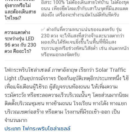
อิสระ 100% ไม่ต้องเดินสายไฟบ้าน ไม่ต้องขุด
ยุ่งยากหรือไม่
ถนน เพียงยึดโคมเข้ากับเสาในจุดที่มีแสงแดด
และต้องเดินสาย
ส่องถึง เครื่องจะทำงานอัตโนมัติทันทีครับ
ไฟไหม
?
✅ ต่างกันที่ความหนาแน่นของแสงครับ รุ่น
ความแตกต่าง
230 ดวง จะให้แสงที่สว่างจ้าและนวลตากว่า
ระหว่างรุ่น
LED
มองเห็นได้ชัดเจนยิ่งขึ้นในพื้นที่ที่มีแสง
96
ดวง กับ
230
รบกวนสูงหรือช่วงทัศนวิสัยต่ำ เช่น ฝนตกหนัก
ดวง คืออะไร
?
หรือหมอกลงจัดครับ
ไฟกระพริบโซล่าเซลล์ ภาษาอังกฤษ เรียกว่า Solar Traffic
Light เป็นอุปกรณ์จราจร ป้องกันอุบัติเหตุอีกประเภทหนึ่ง ใช้
เพื่อแจ้งเตือนผู้ใช้รถ ผู้สัญจรบนท้องถนน ให้เพิ่มความ
ระมัดระวัง หรือชะลอความเร็วบริเวณนั้นๆ โดยส่วนมากนิยม
ติดตั้งบริเวณชุมชน ทางข้ามถนน โรงเรียน ทางโค้ง ทางแยก
บริเวณเขตก่อสร้าง หรือตาม โรงงานที่มีรถเข้า-ออก เป็น
จำนวนมาก
ประเภท ไฟกระพริบโซล่าเซลล์