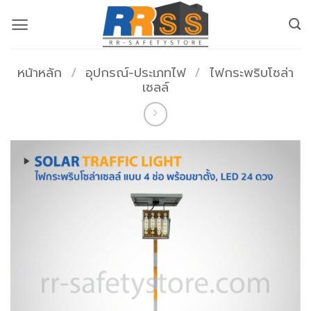
ข้าม
ไป
ยัง
เนื้อหา
หน้าหลัก
/
อุปกรณ์-ประเภทไฟ
/
ไฟกระพริบโซล่า
เซลล์