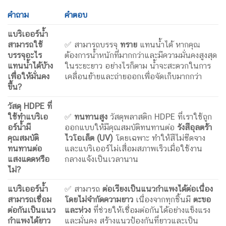
คำถาม
คำตอบ
แบริเออร์น้ำ
สามารถใช้
✅ สามารถบรรจุ
ทราย
แทนน้ำได้ หากคุณ
บรรจุอะไร
ต้องการน้ำหนักที่มากกว่าและมีความมั่นคงสูงสุด
แทนน้ำได้บ้าง
ในระยะยาว อย่างไรก็ตาม น้ำจะสะดวกในการ
เพื่อให้มั่นคง
เคลื่อนย้ายและถ่ายออกเพื่อจัดเก็บมากกว่า
ขึ้น
?
วัสดุ
HDPE
ที่
ใช้ทำแบริเอ
✅
ทนทานสูง
วัสดุพลาสติก HDPE ที่เราใช้ถูก
อร์น้ำมี
ออกแบบให้มีคุณสมบัติทนทานต่อ
รังสีอุลตร้า
คุณสมบัติ
ไวโอเล็ต (
UV)
โดยเฉพาะ ทำให้สีไม่ซีดจาง
ทนทานต่อ
และแบริเออร์ไม่เสื่อมสภาพเร็วเมื่อใช้งาน
แสงแดดหรือ
กลางแจ้งเป็นเวลานาน
ไม่
?
แบริเออร์น้ำ
✅ สามารถ
ต่อเรียงเป็นแนวกำแพงได้ต่อเนื่อง
สามารถเชื่อม
โดยไม่จำกัดความยาว
เนื่องจากทุกชิ้นมี
ตะขอ
ต่อกันเป็นแนว
และห่วง
ที่ช่วยให้เชื่อมต่อกันได้อย่างแข็งแรง
กำแพงได้ยาว
และมั่นคง สร้างแนวป้องกันที่ยาวและเป็น