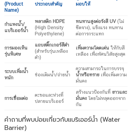
(
Product
ประกอบสำคัญ
มอบให้
Name)
พลาสติก
HDPE
ทนทานสูงต่อรังสี
UV
(ไม่
กำแพงน้ำ/
(High Density
ซีดจาง), แข็งแรง ทนทาน
แบริเออร์น้ำ
Polyethylene)
ต่อการกระแทก
แถบสติ๊กเกอร์สีดำ
การมองเห็น
เพิ่มความโดดเด่น
ให้กับสี
(สำหรับรุ่นเหลือง
รุ่นพิเศษ
เหลือง เพื่อทัศนวิสัยสูงสุด
ดำ)
ความสามารถในการบรรจุ
ระบบเพิ่มน้ำ
ช่องเติมน้ำ/ถ่ายน้ำ
น้ำหรือทราย
เพื่อเพิ่มความ
หนัก
มั่นคง
สร้างแนวป้องกันที่
ยาวและ
ตะขอและห่วงที่
การเชื่อมต่อ
มั่นคง
โดยไม่หลุดออกจาก
ปลายแบริเออร์
กัน
คำถามที่พบบ่อยเกี่ยวกับแบริเออร์น้ำ (Water
Barrier)