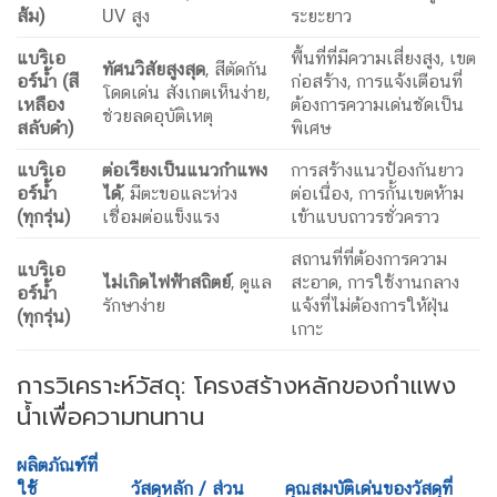
ส้ม)
UV สูง
ระยะยาว
แบริเอ
พื้นที่ที่มีความเสี่ยงสูง, เขต
ทัศนวิสัยสูงสุด
, สีตัดกัน
อร์น้ำ (สี
ก่อสร้าง, การแจ้งเตือนที่
โดดเด่น สังเกตเห็นง่าย,
เหลือง
ต้องการความเด่นชัดเป็น
ช่วยลดอุบัติเหตุ
สลับดำ)
พิเศษ
แบริเอ
ต่อเรียงเป็นแนวกำแพง
การสร้างแนวป้องกันยาว
อร์น้ำ
ได้
, มีตะขอและห่วง
ต่อเนื่อง, การกั้นเขตห้าม
(ทุกรุ่น)
เชื่อมต่อแข็งแรง
เข้าแบบถาวรชั่วคราว
สถานที่ที่ต้องการความ
แบริเอ
ไม่เกิดไฟฟ้าสถิตย์
, ดูแล
สะอาด, การใช้งานกลาง
อร์น้ำ
รักษาง่าย
แจ้งที่ไม่ต้องการให้ฝุ่น
(ทุกรุ่น)
เกาะ
การวิเคราะห์วัสดุ: โครงสร้างหลักของกำแพง
น้ำเพื่อความทนทาน
ผลิตภัณฑ์ที่
ใช้
วัสดุหลัก / ส่วน
คุณสมบัติเด่นของวัสดุที่