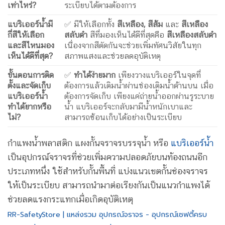
เท่าไหร่
?
ระเบียบได้ตามต้องการ
แบริเออร์น้ำมี
✅ มีให้เลือกทั้ง
สีเหลือง
,
สีส้ม
และ
สีเหลือง
กี่สีให้เลือก
สลับดำ
สีที่มองเห็นได้ดีที่สุดคือ
สีเหลืองสลับดำ
และสีไหนมอง
เนื่องจากสีตัดกันจะช่วยเพิ่มทัศนวิสัยในทุก
เห็นได้ดีที่สุด
?
สภาพแสงและช่วยลดอุบัติเหตุ
ขั้นตอนการติด
✅
ทำได้ง่ายมาก
เพียงวางแบริเออร์ในจุดที่
ตั้งและจัดเก็บ
ต้องการแล้วเติมน้ำผ่านช่องเติมน้ำด้านบน เมื่อ
แบริเออร์น้ำ
ต้องการจัดเก็บ เพียงแค่ถ่ายน้ำออกผ่านรูระบาย
ทำได้ยากหรือ
น้ำ แบริเออร์จะกลับมามีน้ำหนักเบาและ
ไม่
?
สามารถซ้อนเก็บได้อย่างเป็นระเบียบ
กำแพงน้ำพลาสติก แผงกั้นจราจรบรรจุน้ำ หรือ
แบริเออร์น้ำ
เป็นอุปกรณ์จราจรที่ช่วยเพิ่มความปลอดภัยบนท้องถนนอีก
ประเภทหนึ่ง ใช้สำหรับกั้นพื้นที่ แบ่งแนวเขตกั้นช่องจราจร
ให้เป็นระเบียบ สามารถนำมาต่อเรียงกันเป็นแนวกำแพงได้
ช่วยลดแรงกระแทกเมื่อเกิดอุบัติเหตุ
RR-SafetyStore | แหล่งรวม อุปกรณ์จราจร - อุปกรณ์เซฟตี้ครบ