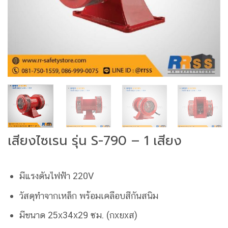
เสียงไซเรน รุ่น S-790 – 1 เสียง
มีแรงดันไฟฟ้า 220V
วัสดุทำจากเหล็ก พร้อมเคลือบสีกันสนิม
มีขนาด 25x34x29 ซม. (กxยxส)