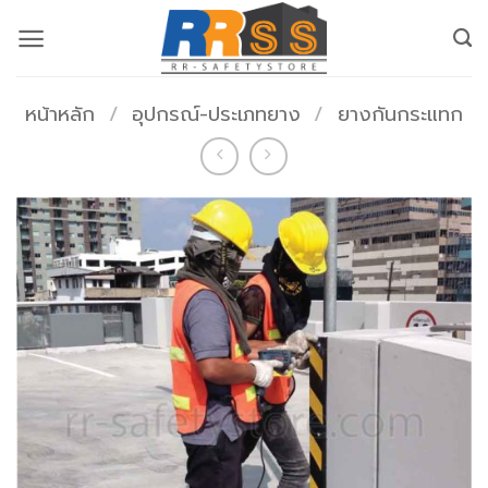
ข้าม
ไป
ยัง
เนื้อหา
หน้าหลัก
/
อุปกรณ์-ประเภทยาง
/
ยางกันกระแทก