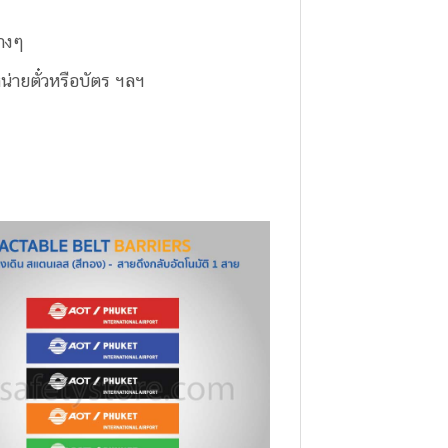
่างๆ
น่ายตั๋วหรือบัตร ฯลฯ