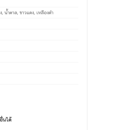
ือง, น้ำตาล, ขาวแดง, เหลืองดำ
ื่นได้