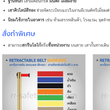
ฐานหนัก
เสริมคอนกรีต
มั่นคง ไม่ล้มง่าย
เสาคิวไลน์สีทอง
ช่วยจัดระเบียบแถวในงานอีเวนต์พรีเมี่ยมต
นิยมใช้ภายในอาคาร
เช่น ห้ามสรรพสินค้า, โรงแรม, จุดจำห
สั่งทำพิเศษ
สามารถ
สกรีนโลโก้
หรือ
ชื่อหน่วยงาน
บนสาย เสากั้นทางเดิน